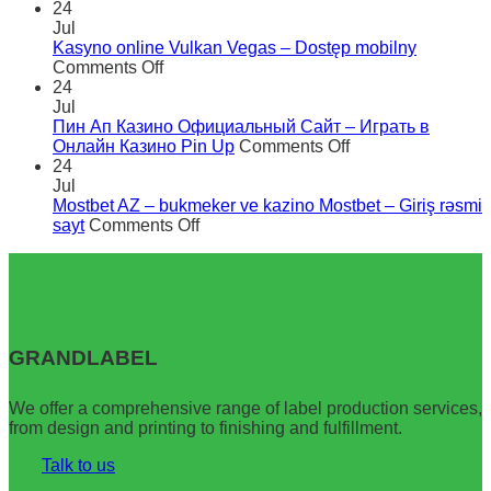
Bison
Azərbaycanda
24
casino
Onlayn
Jul
online
Kazino
Kasyno online Vulkan Vegas – Dostęp mobilny
on
–
–
Comments Off
Kasyno
przegląd
Qeydiyyat
24
online
kasyna
və
Jul
Vulkan
online
Giriş
Пин Ап Казино Официальный Сайт – Играть в
Vegas
i
on
Онлайн Казино Pin Up
Comments Off
–
jego
Пин
24
Dostęp
funkcji
Ап
Jul
mobilny
Казино
Mostbet AZ – bukmeker ve kazino Mostbet – Giriş rəsmi
on
Официальный
sayt
Comments Off
Mostbet
Сайт
AZ
–
–
Играть
bukmeker
в
ve
Онлайн
kazino
Казино
GRANDLABEL
Mostbet
Pin
–
Up
Giriş
We offer a comprehensive range of label production services,
rəsmi
from design and printing to finishing and fulfillment.
sayt
Talk to us