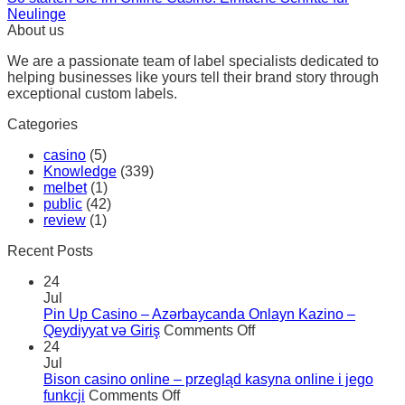
Neulinge
About us
We are a passionate team of label specialists dedicated to
helping businesses like yours tell their brand story through
exceptional custom labels.
Categories
casino
(5)
Knowledge
(339)
melbet
(1)
public
(42)
review
(1)
Recent Posts
24
Jul
Pin Up Casino – Azərbaycanda Onlayn Kazino –
on
Qeydiyyat və Giriş
Comments Off
Pin
24
Up
Jul
Casino
Bison casino online – przegląd kasyna online i jego
on
–
funkcji
Comments Off