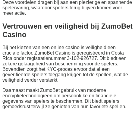
Deze voordelen dragen bij aan een plezierige en spannende
spelervaring, waardoor spelers terug blijven komen voor
meer actie.
Vertrouwen en veiligheid bij ZumoBet
Casino
Bij het kiezen van een online casino is veiligheid een
cruciale factor. ZumoBet Casino is geregistreerd in Costa
Rica onder registratienummer 3-102-926727. Dit biedt een
zekere gelaagdheid van bescherming voor de spelers.
Bovendien zorgt het KYC-proces ervoor dat alleen
geverifieerde spelers toegang krijgen tot de spellen, wat de
veiligheid verder versterkt.
Daarnaast maakt ZumoBet gebruik van moderne
encryptietechnologieën om persoonlijke en financiële
gegevens van spelers te beschermen. Dit biedt spelers
gemoedsrust terwijl ze genieten van hun favoriete spellen.