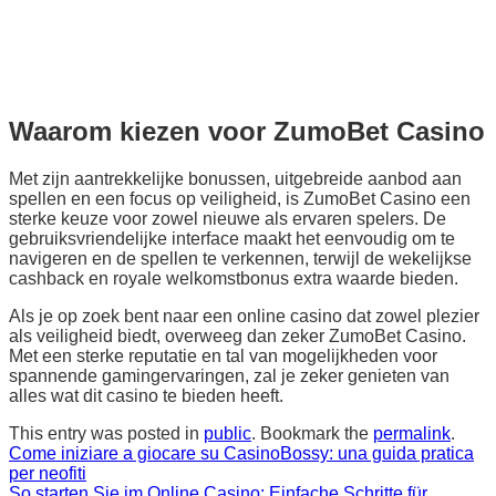
Waarom kiezen voor ZumoBet Casino
Met zijn aantrekkelijke bonussen, uitgebreide aanbod aan
spellen en een focus op veiligheid, is ZumoBet Casino een
sterke keuze voor zowel nieuwe als ervaren spelers. De
gebruiksvriendelijke interface maakt het eenvoudig om te
navigeren en de spellen te verkennen, terwijl de wekelijkse
cashback en royale welkomstbonus extra waarde bieden.
Als je op zoek bent naar een online casino dat zowel plezier
als veiligheid biedt, overweeg dan zeker ZumoBet Casino.
Met een sterke reputatie en tal van mogelijkheden voor
spannende gamingervaringen, zal je zeker genieten van
alles wat dit casino te bieden heeft.
This entry was posted in
public
. Bookmark the
permalink
.
Come iniziare a giocare su CasinoBossy: una guida pratica
per neofiti
So starten Sie im Online Casino: Einfache Schritte für