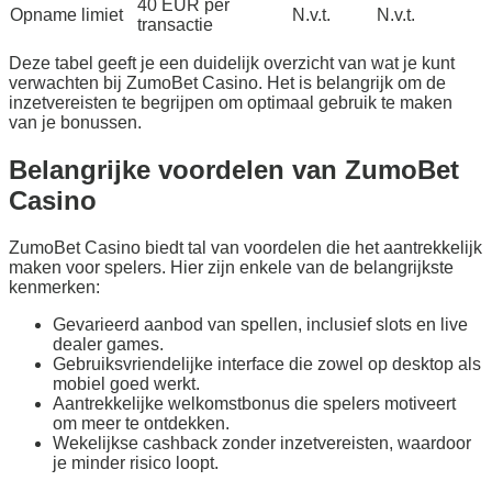
40 EUR per
Opname limiet
N.v.t.
N.v.t.
transactie
Deze tabel geeft je een duidelijk overzicht van wat je kunt
verwachten bij ZumoBet Casino. Het is belangrijk om de
inzetvereisten te begrijpen om optimaal gebruik te maken
van je bonussen.
Belangrijke voordelen van ZumoBet
Casino
ZumoBet Casino biedt tal van voordelen die het aantrekkelijk
maken voor spelers. Hier zijn enkele van de belangrijkste
kenmerken:
Gevarieerd aanbod van spellen, inclusief slots en live
dealer games.
Gebruiksvriendelijke interface die zowel op desktop als
mobiel goed werkt.
Aantrekkelijke welkomstbonus die spelers motiveert
om meer te ontdekken.
Wekelijkse cashback zonder inzetvereisten, waardoor
je minder risico loopt.