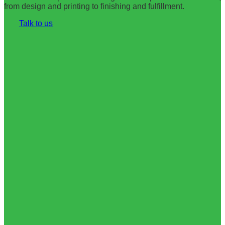
rəsmi
from design and printing to finishing and fulfillment.
sayt
Talk to us