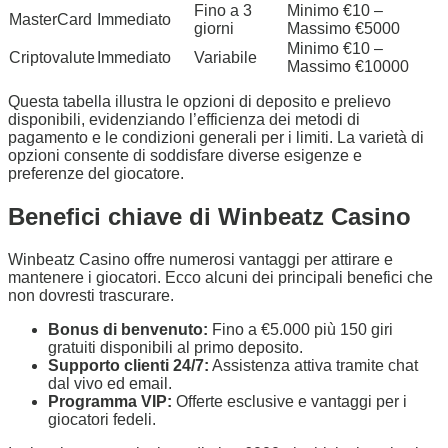
Fino a 3
Minimo €10 –
MasterCard
Immediato
giorni
Massimo €5000
Minimo €10 –
Criptovalute
Immediato
Variabile
Massimo €10000
Questa tabella illustra le opzioni di deposito e prelievo
disponibili, evidenziando l’efficienza dei metodi di
pagamento e le condizioni generali per i limiti. La varietà di
opzioni consente di soddisfare diverse esigenze e
preferenze del giocatore.
Benefici chiave di Winbeatz Casino
Winbeatz Casino offre numerosi vantaggi per attirare e
mantenere i giocatori. Ecco alcuni dei principali benefici che
non dovresti trascurare.
Bonus di benvenuto:
Fino a €5.000 più 150 giri
gratuiti disponibili al primo deposito.
Supporto clienti 24/7:
Assistenza attiva tramite chat
dal vivo ed email.
Programma VIP:
Offerte esclusive e vantaggi per i
giocatori fedeli.