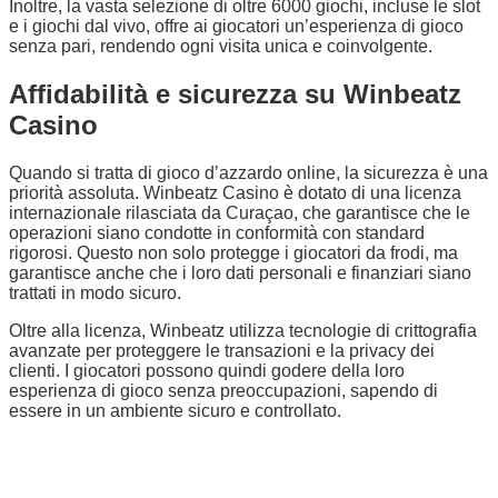
Inoltre, la vasta selezione di oltre 6000 giochi, incluse le slot
e i giochi dal vivo, offre ai giocatori un’esperienza di gioco
senza pari, rendendo ogni visita unica e coinvolgente.
Affidabilità e sicurezza su Winbeatz
Casino
Quando si tratta di gioco d’azzardo online, la sicurezza è una
priorità assoluta. Winbeatz Casino è dotato di una licenza
internazionale rilasciata da Curaçao, che garantisce che le
operazioni siano condotte in conformità con standard
rigorosi. Questo non solo protegge i giocatori da frodi, ma
garantisce anche che i loro dati personali e finanziari siano
trattati in modo sicuro.
Oltre alla licenza, Winbeatz utilizza tecnologie di crittografia
avanzate per proteggere le transazioni e la privacy dei
clienti. I giocatori possono quindi godere della loro
esperienza di gioco senza preoccupazioni, sapendo di
essere in un ambiente sicuro e controllato.