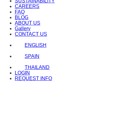
SUSTAINABILITY
CAREERS
FAQ
BLOG
ABOUT US
Gallery
CONTACT US
ENGLISH
SPAIN
THAILAND
LOGIN
REQUEST INFO