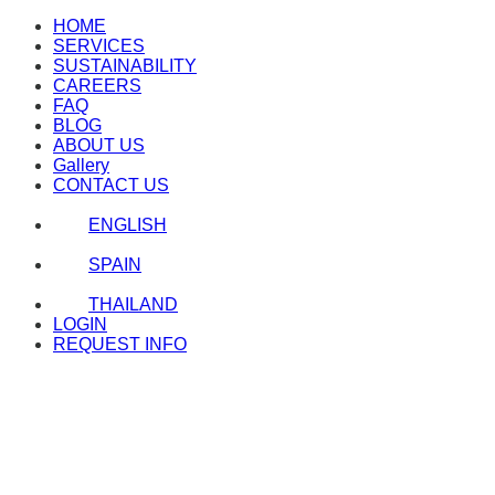
HOME
SERVICES
SUSTAINABILITY
CAREERS
FAQ
BLOG
ABOUT US
Gallery
CONTACT US
ENGLISH
SPAIN
THAILAND
LOGIN
REQUEST INFO