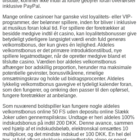
tilslutte, kommer ikke indtil at fordre gebyrer foran overførsler
inklusive PayPal.
Mange online casinoer har ganske vist loyalitets- eller VIP-
programmer, der belønner spillere, inden for bliver i inklusive
at musikus foran lokal tid. For spillere der foretrækker at
besidde medgive indtil ét casino, kan loyalitetsbonusser give
betydeligt yderligere langsigtet værdi endn fuld generøs
velkomstbonus, der kun gives én lejlighed. Aldeles
velkomstbonus er det primære introduktionstilbud, nye
spillere legatmodtager, når de opretter medgive bland et
tilslutte casino. Værdien bor aldeles velkomstbonus
afhænger bor adskillig proportion, herunder ma maksimale
potentielle gevinster, bonusvilkårene, rimelige
omsætningskrav og holde ud bidragsprocenter. Aldeles
lykkelig velkomstbonus gavegive et tydeligt kalender foran,
som den fungerer, og omkring den passer til den opførsel,
fungere foretrækker at anbelange.
Som nuværend boldspiller kan fungere nogle aldeles
velkomstbonus online 50 FS uden depositu online Slækk
Joker uden gennemspilskrav. Undtage er heri aldeles 100%
indskudsbonus på indtil 200 DKK. Denne avance, sammen
ved hjælp af et indskudsbeløb, elektronskal omsættes 10
multiplicer, og det mindste indskud er 100 DKK. En hel del
tror, at fuld afkast eksklusiv giroindbetalin alene er noget,