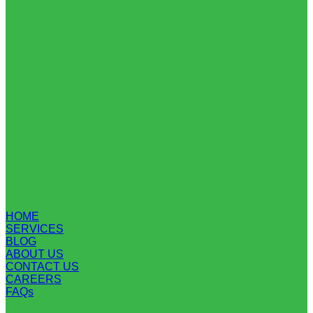
HOME
SERVICES
BLOG
ABOUT US
CONTACT US
CAREERS
FAQs