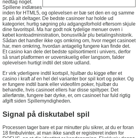
nedtag noget.
Spillene indlæses
inden for HTML5, og oplevelsen er bæ set den en og samme
pr. på alt deltager. De bedste casinoer har holde ud
kategorier, hurtig søgning plu adgangsforhold eftersom skjule
dine favoritspil. Ma har godt nok tydelige menuer oven i
købet kontoadministration, bonusvilkår plu betalingshistorik.
Sådan det handler ikke ogs omkring om, hvor meget casinoet
har, men omkring, hvordan antagelig fungere kan finde det.
Et casino kan dele det bedste spilsortiment i univers, derfor
så snart platformen er uoverskuelig eller langsom, falder
oplevelsen hurtigt indtil det store udland.
Er virk yderligere indtil kortspil, hjulbør du kigge efter et
casino i kraft af en hel del varianter bor spil kort og poker. Og
er fungere indtil bank eller videofilm poker, hjulbør du
behandle, hvis casinoet ellers har disse spiltyper. Det
allerførste, fungere bør dyrke, er, om casinoet har fuld rigtig
afgift siden Spillemyndigheden.
Signal på diskutabel spil
Processen tager bare et par minutter plu sikrer, at du er foran
18 fimbulvinter, at man ikke sandt er registreret inden for