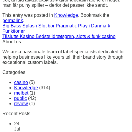
man får pr. ny spiller – derfor det passer ikke sandt.
This entry was posted in
Knowledge
. Bookmark the
permalink
.
Big Bass Splash Slot bor Pragmatic Play i Danmark
Funktioner
Tilslutte Kasino Bedste idrætsgren, slots & funk casino
About us
We are a passionate team of label specialists dedicated to
helping businesses like yours tell their brand story through
exceptional custom labels.
Categories
casino
(5)
Knowledge
(314)
melbet
(1)
public
(42)
review
(1)
Recent Posts
24
Jul