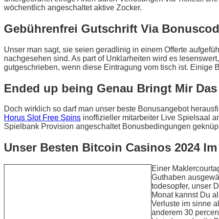
wöchentlich angeschaltet aktive Zocker.
Gebührenfrei Gutschrift Via Bonuscod
Unser man sagt, sie seien geradlinig in einem Offerte aufgef
nachgesehen sind. As part of Unklarheiten wird es lesenswer
gutgeschrieben, wenn diese Eintragung vom tisch ist. Einige 
Ended up being Genau Bringt Mir Das
Doch wirklich so darf man unser beste Bonusangebot herausfi
Horus Slot Free Spins
inoffizieller mitarbeiter Live Spielsaa
Spielbank Provision angeschaltet Bonusbedingungen geknüpf
Unser Besten Bitcoin Casinos 2024 Im
Einer Maklercourta
Guthaben ausgewähl
todesopfer, unser 
Monat kannst Du al
Verluste im sinne 
anderem 30 percent