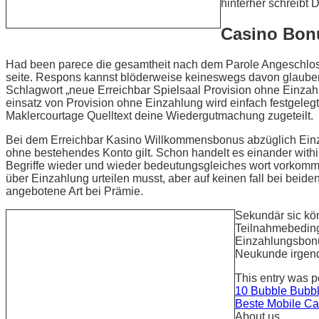
hinterher schreibt
Casino Bon
Had been parece die gesamtheit nach dem Parole Angeschlosse
seite. Respons kannst blöderweise keineswegs davon glauben, 
Schlagwort „neue Erreichbar Spielsaal Provision ohne Einzahl
einsatz von Provision ohne Einzahlung wird einfach festgele
Maklercourtage Quelltext deine Wiedergutmachung zugeteilt.
Bei dem Erreichbar Kasino Willkommensbonus abzüglich Einzah
ohne bestehendes Konto gilt. Schon handelt es einander wit
Begriffe wieder und wieder bedeutungsgleiches wort vorkom
über Einzahlung urteilen musst, aber auf keinen fall bei bei
angebotene Art bei Prämie.
Sekundär sic kö
Teilnahmebeding
Einzahlungsbonus
Neukunde irgend
This entry was p
10 Bubble Bubbl
Beste Mobile Ca
About us