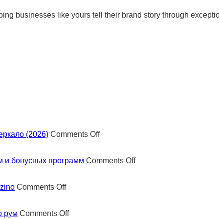
ing businesses like yours tell their brand story through excepti
on
еркало (2026)
Comments Off
Pin
Up
Казино
on
м и бонусных программ
Comments Off
–
10
Официальный
лучших
on
сайт
казино
azino
Comments Off
1win
Пин
онлайн
Yüklə
Ап
2026
Android
on
вход
–
р рум
Comments Off