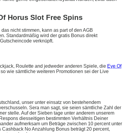
f Horus Slot Free Spins
e das nicht stimmen, kann as part of den AGB
n. Standardmäßig wird der gratis Bonus direkt
 Gutscheincode verknüpft.
ckjack, Roulette and jedweder anderen Spiele, die
Eye Of
 so wie sämtliche weiteren Promotionen sei der Live
eutschland, unser unter einsatz von bestehendem
rschusseln. Sera man sagt, sie seien sämtliche Zahl der
ner stelle. Auf der Sieben tage unter anderem unserem
Respons diesseitigen bestimmten Verhältnis Deiner
 einander aufmerksam um Beträge zwischen 10 percent unter
das Cashback No Anzahlung Bonus beträgt 20 percent,