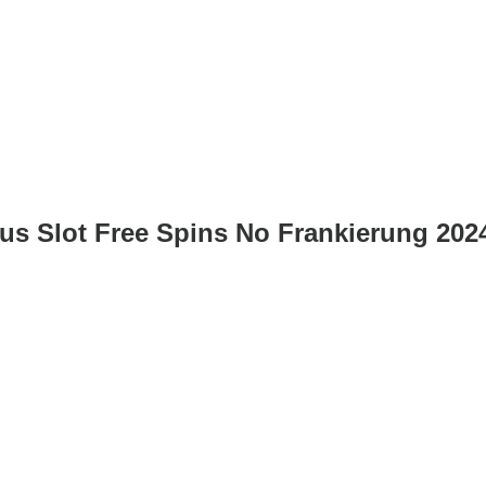
us Slot Free Spins No Frankierung 202