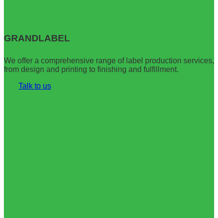
–
Pin
Официальный
Up
сайт
Casino
Pinco
играть
GRANDLABEL
Casino
онлайн
вход
–
на
Вход,
We offer a comprehensive range of label production services,
зеркало
Зеркало
from design and printing to finishing and fulfillment.
Talk to us