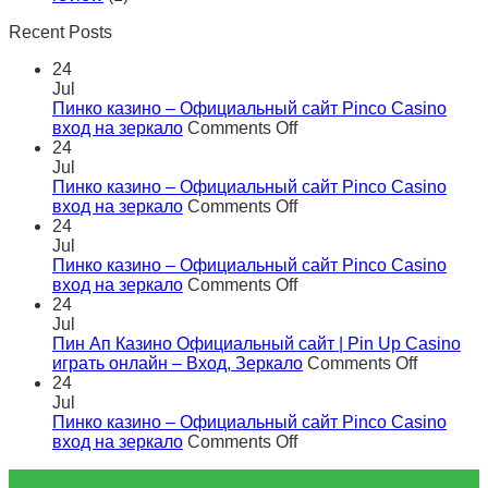
Recent Posts
24
Jul
Пинко казино – Официальный сайт Pinco Casino
on
вход на зеркало
Comments Off
Пинко
24
казино
Jul
–
Пинко казино – Официальный сайт Pinco Casino
Официальный
on
вход на зеркало
Comments Off
сайт
Пинко
24
Pinco
казино
Jul
Casino
–
Пинко казино – Официальный сайт Pinco Casino
вход
Официальный
on
вход на зеркало
Comments Off
на
сайт
Пинко
24
зеркало
Pinco
казино
Jul
Casino
–
Пин Ап Казино Официальный сайт | Pin Up Casino
вход
Официальный
on
играть онлайн – Вход, Зеркало
Comments Off
на
сайт
Пин
24
зеркало
Pinco
Ап
Jul
Casino
Казино
Пинко казино – Официальный сайт Pinco Casino
вход
on
Официа
вход на зеркало
Comments Off
на
Пинко
сайт
зеркало
казино
|