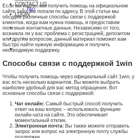
CONTACT US
Если вы ищете, как получить помощь на официальном
FAQ
сайте 1win, вы попали по адресу. В этой статье мы
LOGIN
обсудим различные способы связи с поддержкой
клиентов, когда вам нужна помощь, и предоставим
полезные контактные данные. Независимо от того,
возникла ли у вас проблема с регистрацией, депозитом
или другим вопросом, данный материал поможет вам
быстро найти нужную информацию и получить
необходимую поддержку.
Способы связи с поддержкой 1win
Чтобы получить помощь через официальный сайт 1win, у
вас есть несколько вариантов. Вы можете выбрать
наиболее удобный для вас метод обращения. Вот
основные способы связи с поддержкой:
Чат онлайн:
Самый быстрый способ получить
ответ на ваш вопрос – использовать функцию
онлайн-чата на сайте. Это обеспечивает
моментальный отклик.
Электронная почта:
Вы также можете отправить
запрос или вопрос на электронную почту службы
поддержки.