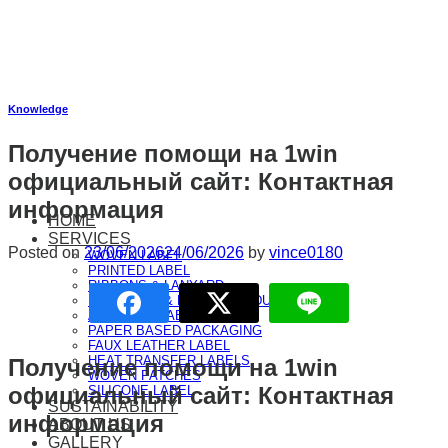
Skip
to
content
Knowledge
Получение помощи на 1win
официальный сайт: Контактная
информация
HOME
SERVICES
Posted on
23/06/2026
24/06/2026
by
vince0180
WOVEN LABEL
PRINTED LABEL
RIBBONS & LANYARD
HANGTAGS & PAPER PRODUCTS
ADHESIVE LABEL
PAPER BASED PACKAGING
FAUX LEATHER LABEL
HEAT TRANSFER LABELS
Получение помощи на 1win
WOVEN PATCHES
официальный сайт: Контактная
SILICONE LABEL
SUSTAINABILITY
информация
ABOUT US
GALLERY