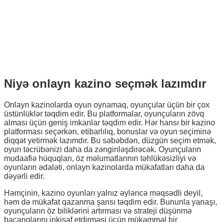
Niyə onlayn kazino seçmək lazımdır
Onlayn kazinolarda oyun oynamaq, oyunçular üçün bir çox
üstünlüklər təqdim edir. Bu platformalar, oyunçuların zövq
alması üçün geniş imkanlar təqdim edir. Hər hansı bir kazino
platforması seçərkən, etibarlılıq, bonuslar və oyun seçiminə
diqqət yetirmək lazımdır. Bu səbəbdən, düzgün seçim etmək,
oyun təcrübənizi daha da zənginləşdirəcək. Oyunçuların
mudaafiə hüquqları, öz məlumatlarının təhlükəsizliyi və
oyunların ədaləti, onlayn kazinolarda mükafatları daha da
dəyərli edir.
Həmçinin, kazino oyunları yalnız əyləncə məqsədli deyil,
həm də mükafat qazanma şansı təqdim edir. Bununla yanaşı,
oyunçuların öz biliklərini artırması və strateji düşünmə
bacarıqlarını inkişaf etdirməsi üçün mükəmməl bir