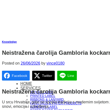
Skip
to
content
Knowledge
Neistražena čarolija Gambloria kockar
Posted on
26/06/2026
by
vince0180
Facebook
Twitter
Line
HOME
SERVICES
Neistražena čarolija Gambloria kockar
WOVEN LABEL
PRINTED LABEL
RIBBONS & LANYARD
U srcu Hrvatske, gdje se spojila tradicija s modernim svijetom
HANGTAGS & PAPER PRODUCTS
snovi, emocije i uzbuđenja.
ADHESIVE LABEL