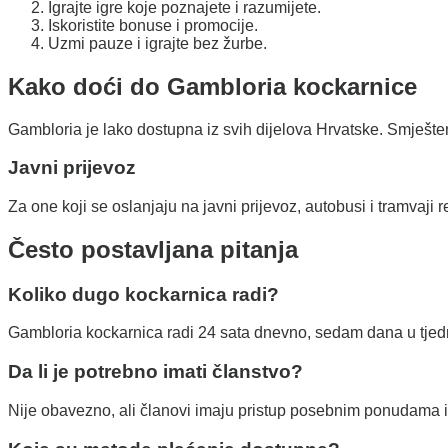
Igrajte igre koje poznajete i razumijete.
Iskoristite bonuse i promocije.
Uzmi pauze i igrajte bez žurbe.
Kako doći do Gambloria kockarnice
Gambloria je lako dostupna iz svih dijelova Hrvatske. Smješten
Javni prijevoz
Za one koji se oslanjaju na javni prijevoz, autobusi i tramvaji
Često postavljana pitanja
Koliko dugo kockarnica radi?
Gambloria kockarnica radi 24 sata dnevno, sedam dana u tjed
Da li je potrebno imati članstvo?
Nije obavezno, ali članovi imaju pristup posebnim ponudama 