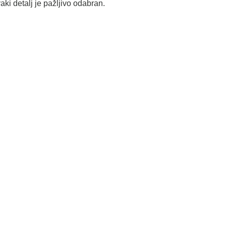
ki detalj je pažljivo odabran.