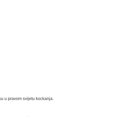
su u pravom svijetu kockanja.