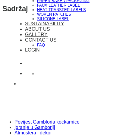
PAPER BASED PACKAGING
FAUX LEATHER LABEL
Sadržaj
HEAT TRANSFER LABELS
WOVEN PATCHES
SILICONE LABEL
SUSTAINABILITY
ABOUT US
GALLERY
CONTACT US
FAQ
LOGIN
Povijest Gambloria kockarnice
Igranje u Gamboriji
Atmosfera i dekor