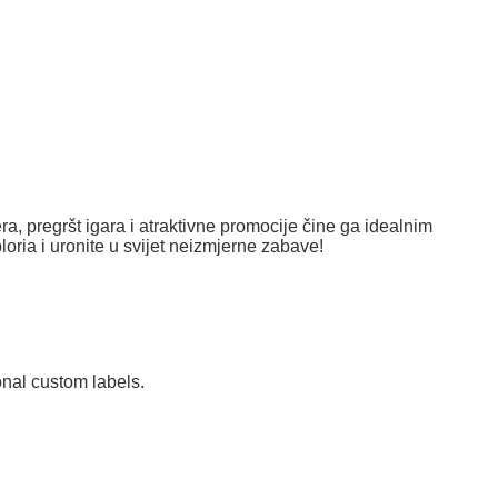
, pregršt igara i atraktivne promocije čine ga idealnim
loria i uronite u svijet neizmjerne zabave!
onal custom labels.