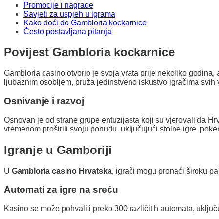
Promocije i nagrade
Savjeti za uspjeh u igrama
Kako doći do Gambloria kockarnice
Često postavljana pitanja
Povijest Gambloria kockarnice
Gambloria casino otvorio je svoja vrata prije nekoliko godina,
ljubaznim osobljem, pruža jedinstveno iskustvo igračima svih v
Osnivanje i razvoj
Osnovan je od strane grupe entuzijasta koji su vjerovali da Hr
vremenom proširili svoju ponudu, uključujući stolne igre, poker
Igranje u Gamboriji
U
Gambloria casino Hrvatska
, igrači mogu pronaći široku pa
Automati za igre na sreću
Kasino se može pohvaliti preko 300 različitih automata, uključu