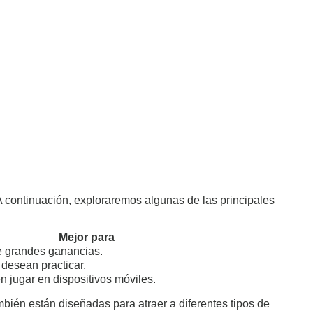
. A continuación, exploraremos algunas de las principales
Mejor para
 grandes ganancias.
desean practicar.
n jugar en dispositivos móviles.
mbién están diseñadas para atraer a diferentes tipos de