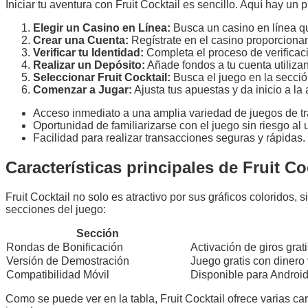
Iniciar tu aventura con Fruit Cocktail es sencillo. Aquí hay u
Elegir un Casino en Línea:
Busca un casino en línea qu
Crear una Cuenta:
Regístrate en el casino proporcionan
Verificar tu Identidad:
Completa el proceso de verificaci
Realizar un Depósito:
Añade fondos a tu cuenta utiliza
Seleccionar Fruit Cocktail:
Busca el juego en la secció
Comenzar a Jugar:
Ajusta tus apuestas y da inicio a la 
Acceso inmediato a una amplia variedad de juegos de 
Oportunidad de familiarizarse con el juego sin riesgo al 
Facilidad para realizar transacciones seguras y rápidas.
Características principales de Fruit Co
Fruit Cocktail no solo es atractivo por sus gráficos coloridos,
secciones del juego:
Sección
Rondas de Bonificación
Activación de giros grati
Versión de Demostración
Juego gratis con dinero v
Compatibilidad Móvil
Disponible para Android
Como se puede ver en la tabla, Fruit Cocktail ofrece varias ca