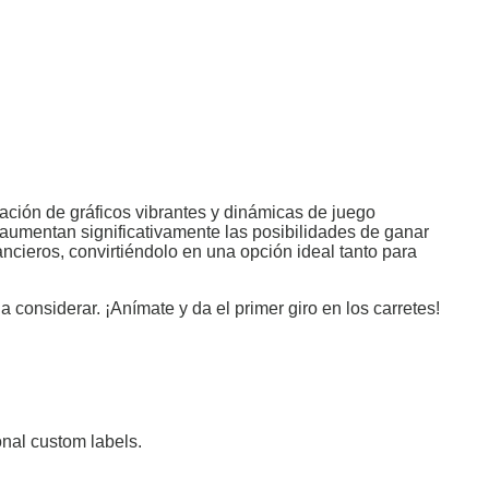
nación de gráficos vibrantes y dinámicas de juego
, aumentan significativamente las posibilidades de ganar
ncieros, convirtiéndolo en una opción ideal tanto para
 considerar. ¡Anímate y da el primer giro en los carretes!
onal custom labels.