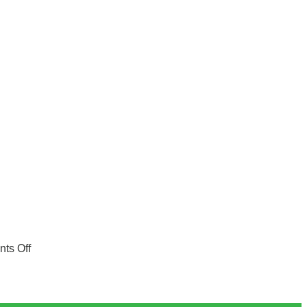
on
ts Off
Buitenlandse
online
casino’s
voor