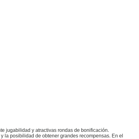
 jugabilidad y atractivas rondas de bonificación.
 y la posibilidad de obtener grandes recompensas. En el