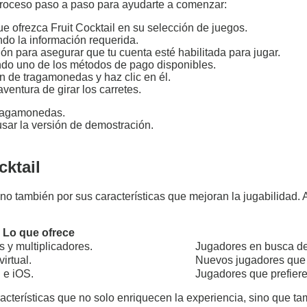
n proceso paso a paso para ayudarte a comenzar:
e ofrezca Fruit Cocktail en su selección de juegos.
do la información requerida.
ón para asegurar que tu cuenta esté habilitada para jugar.
ndo uno de los métodos de pago disponibles.
n de tragamonedas y haz clic en él.
aventura de girar los carretes.
tragamonedas.
usar la versión de demostración.
cktail
 sino también por sus características que mejoran la jugabilidad
Lo que ofrece
s y multiplicadores.
Jugadores en busca de
irtual.
Nuevos jugadores que 
 e iOS.
Jugadores que prefiere
racterísticas que no solo enriquecen la experiencia, sino que ta