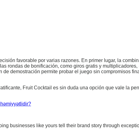
decisión favorable por varias razones. En primer lugar, la combi
las rondas de bonificación, como giros gratis y multiplicadores
ón de demostración permite probar el juego sin compromisos fina
ficante, Fruit Cocktail es sin duda una opción que vale la pena
əhəmiyyətlidir?
ing businesses like yours tell their brand story through excepti