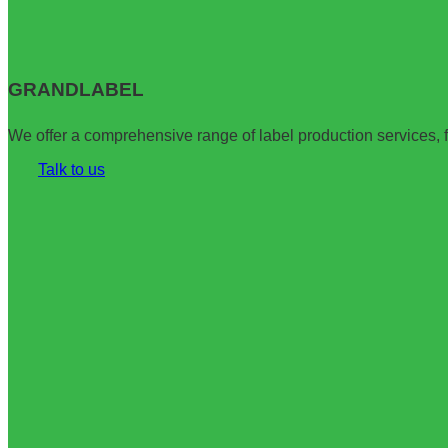
GRANDLABEL
We offer a comprehensive range of label production services, fr
Talk to us