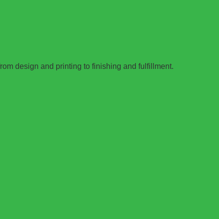
y
Road
acceso
gokkast
a
gameplay
la
bij
cuenta
online
casino
in
Nederland
om design and printing to finishing and fulfillment.