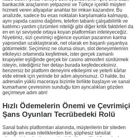
bankacılık araçlarının yelpazesi ve Türkçe içerikli müşteri
hizmeti veren altyapılar anahtar bir imkan kazandırır. Bu
analizde, sadece bu esas noktaları karşılamakla kalmayıp,
aynı yapıda casino dağılımı, telefon tabanlı çalışabilirlik ve
katılımcı yardım çözümleri niteliği gibi diğer kritik faktörleri da
en en iyi seviyede ortaya koyan platformları irdeleyeceğiz.
Niyetimiz, sizi çevrimiçi eğlence oyunları pazarının karma
yapısından uzaklaştırarak, net olarak en başarılı yaşantıya
götürmektir. Seçiminiz ne olursa olsun, slot deneyimlerinin
etkileyici ortamında keşfetmek, ister gerçek zamanlı
krupiyeler eşliğinde gerçek bir casino atmosferi sürdürmek
isteyin, istediğiniz her detayı burada keşfedeceksiniz.
benzersiz bir platform deneyimi etkileşimi ve yeterli kârlar
elde etmek için yerinde bir adım atıyorsunuz. O halde, bu
adrenalin yüklü maceraya bizimle birlikte başlayın ve sanal
kumarhane çevresinin sunduğu tüm ayrıcalıkları gözden
geçirmeye adım atın!
Hızlı Ödemelerin Önemi ve Çevrimiçi
Şans Oyunları Tecrübedeki Rolü
Sanal bahis platformları alanında, müşterilerin bir siteden
aradığı en esas niteliklerden biri, şüphesiz tahsilat