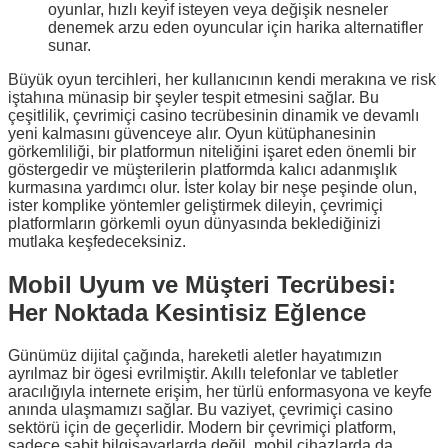
oyunlar, hızlı keyif isteyen veya değişik nesneler
denemek arzu eden oyuncular için harika alternatifler
sunar.
Büyük oyun tercihleri, her kullanıcının kendi merakına ve risk
iştahına münasip bir şeyler tespit etmesini sağlar. Bu
çeşitlilik, çevrimiçi casino tecrübesinin dinamik ve devamlı
yeni kalmasını güvenceye alır. Oyun kütüphanesinin
görkemliliği, bir platformun niteliğini işaret eden önemli bir
göstergedir ve müşterilerin platformda kalıcı adanmışlık
kurmasına yardımcı olur. İster kolay bir neşe peşinde olun,
ister komplike yöntemler geliştirmek dileyin, çevrimiçi
platformların görkemli oyun dünyasında beklediğinizi
mutlaka keşfedeceksiniz.
Mobil Uyum ve Müşteri Tecrübesi:
Her Noktada Kesintisiz Eğlence
Günümüz dijital çağında, hareketli aletler hayatımızın
ayrılmaz bir ögesi evrilmiştir. Akıllı telefonlar ve tabletler
aracılığıyla internete erişim, her türlü enformasyona ve keyfe
anında ulaşmamızı sağlar. Bu vaziyet, çevrimiçi casino
sektörü için de geçerlidir. Modern bir çevrimiçi platform,
sadece sabit bilgisayarlarda değil, mobil cihazlarda da