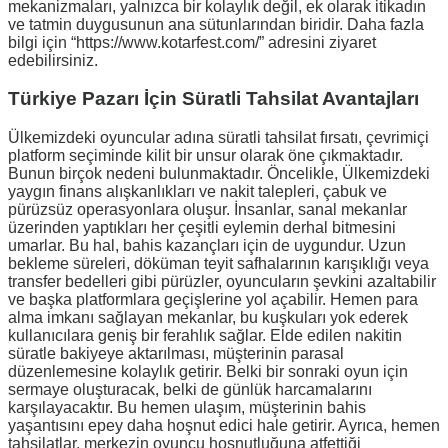
mekanizmaları, yalnızca bir kolaylık değil, ek olarak itikadın
ve tatmin duygusunun ana sütunlarından biridir. Daha fazla
bilgi için “https://www.kotarfest.com/” adresini ziyaret
edebilirsiniz.
Türkiye Pazarı İçin Süratli Tahsilat Avantajları
Ülkemizdeki oyuncular adına süratli tahsilat fırsatı, çevrimiçi
platform seçiminde kilit bir unsur olarak öne çıkmaktadır.
Bunun birçok nedeni bulunmaktadır. Öncelikle, Ülkemizdeki
yaygın finans alışkanlıkları ve nakit talepleri, çabuk ve
pürüzsüz operasyonlara oluşur. İnsanlar, sanal mekanlar
üzerinden yaptıkları her çeşitli eylemin derhal bitmesini
umarlar. Bu hal, bahis kazançları için de uygundur. Uzun
bekleme süreleri, döküman teyit safhalarının karışıklığı veya
transfer bedelleri gibi pürüzler, oyuncuların şevkini azaltabilir
ve başka platformlara geçişlerine yol açabilir. Hemen para
alma imkanı sağlayan mekanlar, bu kuşkuları yok ederek
kullanıcılara geniş bir ferahlık sağlar. Elde edilen nakitin
süratle bakiyeye aktarılması, müşterinin parasal
düzenlemesine kolaylık getirir. Belki bir sonraki oyun için
sermaye oluşturacak, belki de günlük harcamalarını
karşılayacaktır. Bu hemen ulaşım, müşterinin bahis
yaşantısını epey daha hoşnut edici hale getirir. Ayrıca, hemen
tahsilatlar, merkezin oyuncu hoşnutluğuna atfettiği