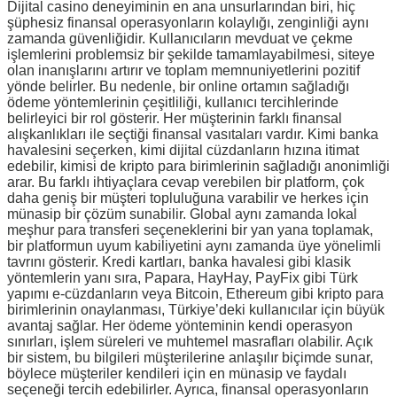
Dijital casino deneyiminin en ana unsurlarından biri, hiç
şüphesiz finansal operasyonların kolaylığı, zenginliği aynı
zamanda güvenliğidir. Kullanıcıların mevduat ve çekme
işlemlerini problemsiz bir şekilde tamamlayabilmesi, siteye
olan inanışlarını artırır ve toplam memnuniyetlerini pozitif
yönde belirler. Bu nedenle, bir online ortamın sağladığı
ödeme yöntemlerinin çeşitliliği, kullanıcı tercihlerinde
belirleyici bir rol gösterir. Her müşterinin farklı finansal
alışkanlıkları ile seçtiği finansal vasıtaları vardır. Kimi banka
havalesini seçerken, kimi dijital cüzdanların hızına itimat
edebilir, kimisi de kripto para birimlerinin sağladığı anonimliği
arar. Bu farklı ihtiyaçlara cevap verebilen bir platform, çok
daha geniş bir müşteri topluluğuna varabilir ve herkes için
münasip bir çözüm sunabilir. Global aynı zamanda lokal
meşhur para transferi seçeneklerini bir yan yana toplamak,
bir platformun uyum kabiliyetini aynı zamanda üye yönelimli
tavrını gösterir. Kredi kartları, banka havalesi gibi klasik
yöntemlerin yanı sıra, Papara, HayHay, PayFix gibi Türk
yapımı e-cüzdanların veya Bitcoin, Ethereum gibi kripto para
birimlerinin onaylanması, Türkiye’deki kullanıcılar için büyük
avantaj sağlar. Her ödeme yönteminin kendi operasyon
sınırları, işlem süreleri ve muhtemel masrafları olabilir. Açık
bir sistem, bu bilgileri müşterilerine anlaşılır biçimde sunar,
böylece müşteriler kendileri için en münasip ve faydalı
seçeneği tercih edebilirler. Ayrıca, finansal operasyonların