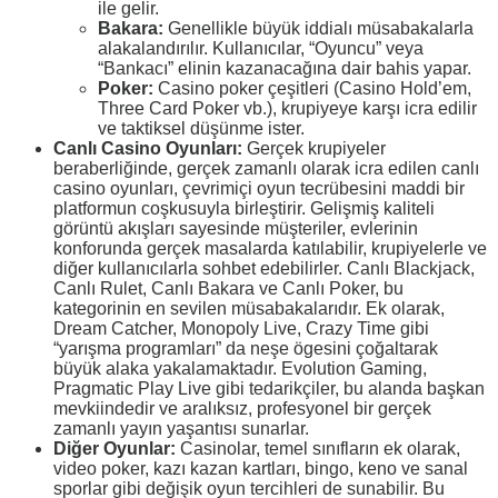
ile gelir.
Bakara:
Genellikle büyük iddialı müsabakalarla
alakalandırılır. Kullanıcılar, “Oyuncu” veya
“Bankacı” elinin kazanacağına dair bahis yapar.
Poker:
Casino poker çeşitleri (Casino Hold’em,
Three Card Poker vb.), krupiyeye karşı icra edilir
ve taktiksel düşünme ister.
Canlı Casino Oyunları:
Gerçek krupiyeler
beraberliğinde, gerçek zamanlı olarak icra edilen canlı
casino oyunları, çevrimiçi oyun tecrübesini maddi bir
platformun coşkusuyla birleştirir. Gelişmiş kaliteli
görüntü akışları sayesinde müşteriler, evlerinin
konforunda gerçek masalarda katılabilir, krupiyelerle ve
diğer kullanıcılarla sohbet edebilirler. Canlı Blackjack,
Canlı Rulet, Canlı Bakara ve Canlı Poker, bu
kategorinin en sevilen müsabakalarıdır. Ek olarak,
Dream Catcher, Monopoly Live, Crazy Time gibi
“yarışma programları” da neşe ögesini çoğaltarak
büyük alaka yakalamaktadır. Evolution Gaming,
Pragmatic Play Live gibi tedarikçiler, bu alanda başkan
mevkiindedir ve aralıksız, profesyonel bir gerçek
zamanlı yayın yaşantısı sunarlar.
Diğer Oyunlar:
Casinolar, temel sınıfların ek olarak,
video poker, kazı kazan kartları, bingo, keno ve sanal
sporlar gibi değişik oyun tercihleri de sunabilir. Bu