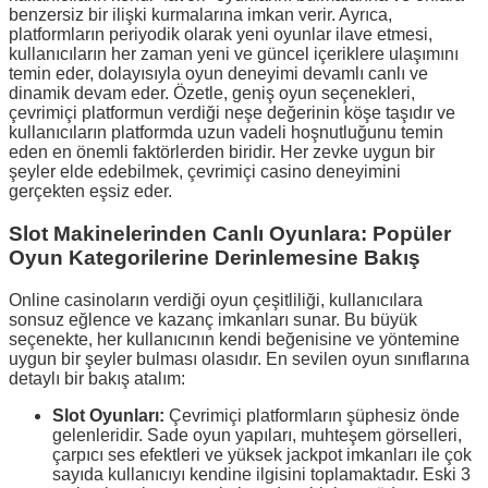
benzersiz bir ilişki kurmalarına imkan verir. Ayrıca,
platformların periyodik olarak yeni oyunlar ilave etmesi,
kullanıcıların her zaman yeni ve güncel içeriklere ulaşımını
temin eder, dolayısıyla oyun deneyimi devamlı canlı ve
dinamik devam eder. Özetle, geniş oyun seçenekleri,
çevrimiçi platformun verdiği neşe değerinin köşe taşıdır ve
kullanıcıların platformda uzun vadeli hoşnutluğunu temin
eden en önemli faktörlerden biridir. Her zevke uygun bir
şeyler elde edebilmek, çevrimiçi casino deneyimini
gerçekten eşsiz eder.
Slot Makinelerinden Canlı Oyunlara: Popüler
Oyun Kategorilerine Derinlemesine Bakış
Online casinoların verdiği oyun çeşitliliği, kullanıcılara
sonsuz eğlence ve kazanç imkanları sunar. Bu büyük
seçenekte, her kullanıcının kendi beğenisine ve yöntemine
uygun bir şeyler bulması olasıdır. En sevilen oyun sınıflarına
detaylı bir bakış atalım:
Slot Oyunları:
Çevrimiçi platformların şüphesiz önde
gelenleridir. Sade oyun yapıları, muhteşem görselleri,
çarpıcı ses efektleri ve yüksek jackpot imkanları ile çok
sayıda kullanıcıyı kendine ilgisini toplamaktadır. Eski 3