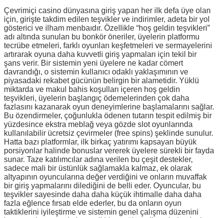
Çevrimiçi casino dünyasına giriş yapan her ilk defa üye olan
için, girişte takdim edilen teşvikler ve indirimler, adeta bir yol
gösterici ve ilham menbaıdır. Özellikle “hoş geldin teşvikleri”
adı altında sunulan bu bonkör öneriler, üyelerin platformu
tecrübe etmeleri, farklı oyunları keşfetmeleri ve sermayelerini
artırarak oyuna daha kuvvetli giriş yapmaları için tekil bir
şans verir. Bir sistemin yeni üyelere ne kadar cömert
davrandığı, o sistemin kullanıcı odaklı yaklaşımının ve
piyasadaki rekabet gücünün belirgin bir alametidir. Yüklü
miktarda ve makul bahis koşulları içeren hoş geldin
teşvikleri, üyelerin başlangıç ödemelerinden çok daha
fazlasını kazanarak oyun deneyimlerine başlamalarını sağlar.
Bu özendirmeler, çoğunlukla ödenen tutarın tespit edilmiş bir
yüzdesince ekstra meblağ veya gözde slot oyunlarında
kullanılabilir ücretsiz çevirmeler (free spins) şeklinde sunulur.
Hatta bazı platformlar, ilk birkaç yatırımı kapsayan büyük
porsiyonlar halinde bonuslar vererek üyelere sürekli bir fayda
sunar. Taze katılımcılar adına verilen bu çeşit destekler,
sadece mali bir üstünlük sağlamakla kalmaz, ek olarak
altyapının oyuncularına değer verdiğini ve onların muvaffak
bir giriş yapmalarını dilediğini de belli eder. Oyuncular, bu
teşvikler sayesinde daha daha küçük ihtimalle daha daha
fazla eğlence fırsatı elde ederler, bu da onların oyun
taktiklerini iyileştirme ve sistemin genel çalışma düzenini