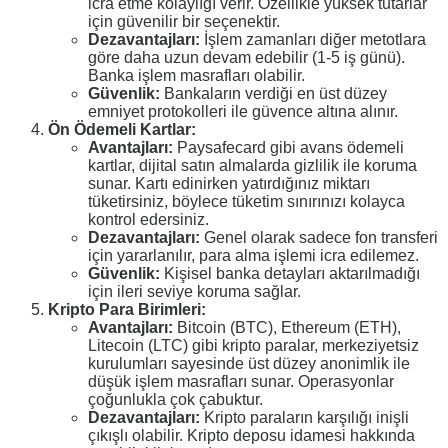
icra etme kolaylığı verir. Özellikle yüksek tutarlar
için güvenilir bir seçenektir.
Dezavantajları:
İşlem zamanları diğer metotlara
göre daha uzun devam edebilir (1-5 iş günü).
Banka işlem masrafları olabilir.
Güvenlik:
Bankaların verdiği en üst düzey
emniyet protokolleri ile güvence altına alınır.
Ön Ödemeli Kartlar:
Avantajları:
Paysafecard gibi avans ödemeli
kartlar, dijital satın almalarda gizlilik ile koruma
sunar. Kartı edinirken yatırdığınız miktarı
tüketirsiniz, böylece tüketim sınırınızı kolayca
kontrol edersiniz.
Dezavantajları:
Genel olarak sadece fon transferi
için yararlanılır, para alma işlemi icra edilemez.
Güvenlik:
Kişisel banka detayları aktarılmadığı
için ileri seviye koruma sağlar.
Kripto Para Birimleri:
Avantajları:
Bitcoin (BTC), Ethereum (ETH),
Litecoin (LTC) gibi kripto paralar, merkeziyetsiz
kurulumları sayesinde üst düzey anonimlik ile
düşük işlem masrafları sunar. Operasyonlar
çoğunlukla çok çabuktur.
Dezavantajları:
Kripto paraların karşılığı inişli
çıkışlı olabilir. Kripto deposu idamesi hakkında