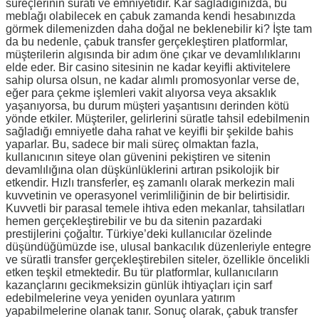
süreçlerinin sürati ve emniyetidir. Kar sağladığınızda, bu
meblağı olabilecek en çabuk zamanda kendi hesabınızda
görmek dilemenizden daha doğal ne beklenebilir ki? İşte tam
da bu nedenle, çabuk transfer gerçekleştiren platformlar,
müşterilerin algısında bir adım öne çıkar ve devamlılıklarını
elde eder. Bir casino sitesinin ne kadar keyifli aktivitelere
sahip olursa olsun, ne kadar alımlı promosyonlar verse de,
eğer para çekme işlemleri vakit alıyorsa veya aksaklık
yaşanıyorsa, bu durum müşteri yaşantısını derinden kötü
yönde etkiler. Müşteriler, gelirlerini süratle tahsil edebilmenin
sağladığı emniyetle daha rahat ve keyifli bir şekilde bahis
yaparlar. Bu, sadece bir mali süreç olmaktan fazla,
kullanıcının siteye olan güvenini pekiştiren ve sitenin
devamlılığına olan düşkünlüklerini artıran psikolojik bir
etkendir. Hızlı transferler, eş zamanlı olarak merkezin mali
kuvvetinin ve operasyonel verimliliğinin de bir belirtisidir.
Kuvvetli bir parasal temele ihtiva eden mekanlar, tahsilatları
hemen gerçekleştirebilir ve bu da sitenin pazardaki
prestijlerini çoğaltır. Türkiye’deki kullanıcılar özelinde
düşündüğümüzde ise, ulusal bankacılık düzenleriyle entegre
ve süratli transfer gerçekleştirebilen siteler, özellikle öncelikli
etken teşkil etmektedir. Bu tür platformlar, kullanıcıların
kazançlarını gecikmeksizin günlük ihtiyaçları için sarf
edebilmelerine veya yeniden oyunlara yatırım
yapabilmelerine olanak tanır. Sonuç olarak, çabuk transfer