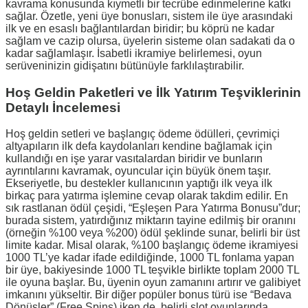
kavrama konusunda kıymetli bir tecrübe edinmelerine katkı
sağlar. Özetle, yeni üye bonusları, sistem ile üye arasındaki
ilk ve en esaslı bağlantılardan biridir; bu köprü ne kadar
sağlam ve cazip olursa, üyelerin sisteme olan sadakati da o
kadar sağlamlaşır. İsabetli ikramiye belirlemesi, oyun
serüveninizin gidişatını bütünüyle farklılaştırabilir.
Hoş Geldin Paketleri ve İlk Yatırım Teşviklerinin
Detaylı İncelemesi
Hoş geldin setleri ve başlangıç ödeme ödülleri, çevrimiçi
altyapıların ilk defa kaydolanları kendine bağlamak için
kullandığı en işe yarar vasıtalardan biridir ve bunların
ayrıntılarını kavramak, oyuncular için büyük önem taşır.
Ekseriyetle, bu destekler kullanıcının yaptığı ilk veya ilk
birkaç para yatırma işlemine cevap olarak takdim edilir. En
sık rastlanan ödül çeşidi, “Eşleşen Para Yatırma Bonusu”dur;
burada sistem, yatırdığınız miktarın tayine edilmiş bir oranını
(örneğin %100 veya %200) ödül şeklinde sunar, belirli bir üst
limite kadar. Misal olarak, %100 başlangıç ödeme ikramiyesi
1000 TL’ye kadar ifade edildiğinde, 1000 TL fonlama yapan
bir üye, bakiyesinde 1000 TL teşvikle birlikte toplam 2000 TL
ile oyuna başlar. Bu, üyenin oyun zamanını artırır ve galibiyet
imkanını yükseltir. Bir diğer popüler bonus türü ise “Bedava
Dönüşler” (Free Spins) iken de, belirli slot oyunlarında