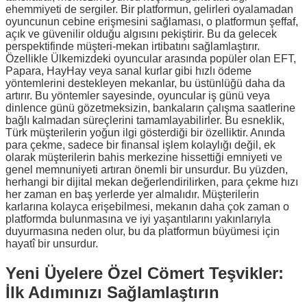
ehemmiyeti de sergiler. Bir platformun, gelirleri oyalamadan
oyuncunun cebine erişmesini sağlaması, o platformun şeffaf,
açık ve güvenilir olduğu algısını pekiştirir. Bu da gelecek
perspektifinde müşteri-mekan irtibatını sağlamlaştırır.
Özellikle Ülkemizdeki oyuncular arasında popüler olan EFT,
Papara, HayHay veya sanal kurlar gibi hızlı ödeme
yöntemlerini destekleyen mekanlar, bu üstünlüğü daha da
artırır. Bu yöntemler sayesinde, oyuncular iş günü veya
dinlence günü gözetmeksizin, bankaların çalışma saatlerine
bağlı kalmadan süreçlerini tamamlayabilirler. Bu esneklik,
Türk müşterilerin yoğun ilgi gösterdiği bir özelliktir. Anında
para çekme, sadece bir finansal işlem kolaylığı değil, ek
olarak müşterilerin bahis merkezine hissettiği emniyeti ve
genel memnuniyeti artıran önemli bir unsurdur. Bu yüzden,
herhangi bir dijital mekan değerlendirilirken, para çekme hızı
her zaman en baş yerlerde yer almalıdır. Müşterilerin
karlarına kolayca erişebilmesi, mekanın daha çok zaman o
platformda bulunmasına ve iyi yaşantılarını yakınlarıyla
duyurmasına neden olur, bu da platformun büyümesi için
hayatî bir unsurdur.
Yeni Üyelere Özel Cömert Teşvikler:
İlk Adımınızı Sağlamlaştırın