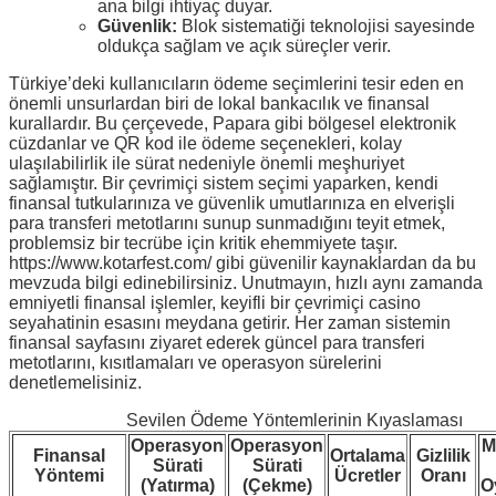
ana bilgi ihtiyaç duyar.
Güvenlik:
Blok sistematiği teknolojisi sayesinde
oldukça sağlam ve açık süreçler verir.
Türkiye’deki kullanıcıların ödeme seçimlerini tesir eden en
önemli unsurlardan biri de lokal bankacılık ve finansal
kurallardır. Bu çerçevede, Papara gibi bölgesel elektronik
cüzdanlar ve QR kod ile ödeme seçenekleri, kolay
ulaşılabilirlik ile sürat nedeniyle önemli meşhuriyet
sağlamıştır. Bir çevrimiçi sistem seçimi yaparken, kendi
finansal tutkularınıza ve güvenlik umutlarınıza en elverişli
para transferi metotlarını sunup sunmadığını teyit etmek,
problemsiz bir tecrübe için kritik ehemmiyete taşır.
https://www.kotarfest.com/ gibi güvenilir kaynaklardan da bu
mevzuda bilgi edinebilirsiniz. Unutmayın, hızlı aynı zamanda
emniyetli finansal işlemler, keyifli bir çevrimiçi casino
seyahatinin esasını meydana getirir. Her zaman sistemin
finansal sayfasını ziyaret ederek güncel para transferi
metotlarını, kısıtlamaları ve operasyon sürelerini
denetlemelisiniz.
Sevilen Ödeme Yöntemlerinin Kıyaslaması
Operasyon
Operasyon
M
Finansal
Ortalama
Gizlilik
Sürati
Sürati
Yöntemi
Ücretler
Oranı
(Yatırma)
(Çekme)
O