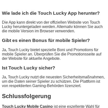
Wie lade ich die Touch Lucky App herunter?
Die App kann direkt von der offiziellen Website von Touch
Lucky heruntergeladen werden. Alternativ können Sie auch
die mobile Version im Browser verwenden.
Gibt es einen Bonus für mobile Spieler?
Ja, Touch Lucky bietet spezielle Boni und Promotions für
mobile Spieler an. Überprüfen Sie die Promotionsseite auf
der Website für aktuelle Angebote.
Ist Touch Lucky sicher?
Ja, Touch Lucky nutzt die neuesten Sicherheitsmaßnahmen,
um die Daten seiner Spieler zu schützen. Die Plattform ist
von respektierten Gaming-Behörden lizenziert.
Schlussfolgerung
Touch Lucky Mobile Casino
ist eine exzellente Wahl für