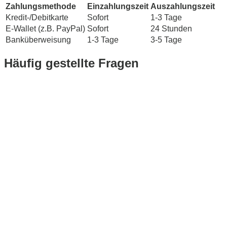
Zahlungsmethode
Einzahlungszeit
Auszahlungszeit
Kredit-/Debitkarte
Sofort
1-3 Tage
E-Wallet (z.B. PayPal)
Sofort
24 Stunden
Banküberweisung
1-3 Tage
3-5 Tage
Häufig gestellte Fragen