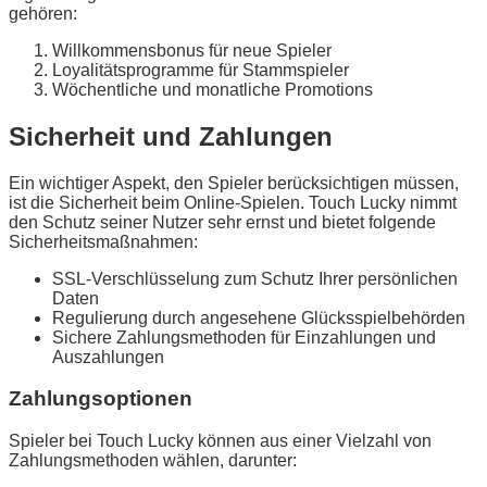
gehören:
Willkommensbonus für neue Spieler
Loyalitätsprogramme für Stammspieler
Wöchentliche und monatliche Promotions
Sicherheit und Zahlungen
Ein wichtiger Aspekt, den Spieler berücksichtigen müssen,
ist die Sicherheit beim Online-Spielen. Touch Lucky nimmt
den Schutz seiner Nutzer sehr ernst und bietet folgende
Sicherheitsmaßnahmen:
SSL-Verschlüsselung zum Schutz Ihrer persönlichen
Daten
Regulierung durch angesehene Glücksspielbehörden
Sichere Zahlungsmethoden für Einzahlungen und
Auszahlungen
Zahlungsoptionen
Spieler bei Touch Lucky können aus einer Vielzahl von
Zahlungsmethoden wählen, darunter: