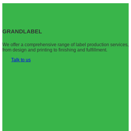
Mostbet
Сайт
AZ
–
–
Играть
bukmeker
в
ve
Онлайн
kazino
Казино
GRANDLABEL
Mostbet
Pin
–
Up
Giriş
We offer a comprehensive range of label production services,
rəsmi
from design and printing to finishing and fulfillment.
sayt
Talk to us