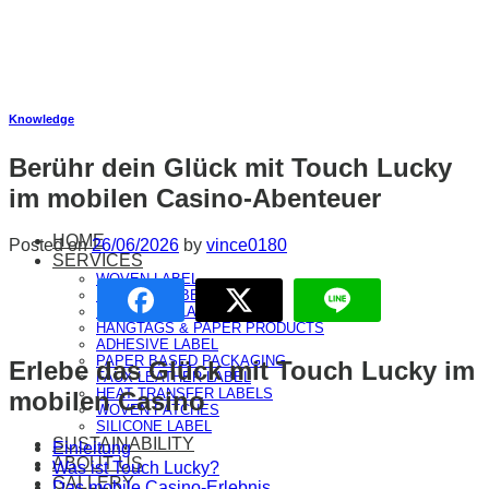
Skip
to
content
Knowledge
Berühr dein Glück mit Touch Lucky
im mobilen Casino-Abenteuer
HOME
Posted on
26/06/2026
by
vince0180
SERVICES
WOVEN LABEL
PRINTED LABEL
RIBBONS & LANYARD
HANGTAGS & PAPER PRODUCTS
ADHESIVE LABEL
PAPER BASED PACKAGING
Erlebe das Glück mit Touch Lucky im
FAUX LEATHER LABEL
HEAT TRANSFER LABELS
mobilen Casino
WOVEN PATCHES
SILICONE LABEL
SUSTAINABILITY
Einleitung
ABOUT US
Was ist Touch Lucky?
GALLERY
Das mobile Casino-Erlebnis