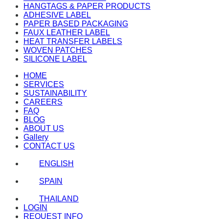
HANGTAGS & PAPER PRODUCTS
ADHESIVE LABEL
PAPER BASED PACKAGING
FAUX LEATHER LABEL
HEAT TRANSFER LABELS
WOVEN PATCHES
SILICONE LABEL
HOME
SERVICES
SUSTAINABILITY
CAREERS
FAQ
BLOG
ABOUT US
Gallery
CONTACT US
ENGLISH
SPAIN
THAILAND
LOGIN
REQUEST INFO