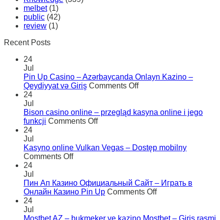
melbet
(1)
public
(42)
review
(1)
Recent Posts
24
Jul
Pin Up Casino – Azərbaycanda Onlayn Kazino –
on
Qeydiyyat və Giriş
Comments Off
Pin
24
Up
Jul
Casino
Bison casino online – przegląd kasyna online i jego
on
–
funkcji
Comments Off
Bison
Azərbaycanda
24
casino
Onlayn
Jul
online
Kazino
Kasyno online Vulkan Vegas – Dostęp mobilny
on
–
–
Comments Off
Kasyno
przegląd
Qeydiyyat
24
online
kasyna
və
Jul
Vulkan
online
Giriş
Пин Ап Казино Официальный Сайт – Играть в
Vegas
i
on
Онлайн Казино Pin Up
Comments Off
–
jego
Пин
24
Dostęp
funkcji
Ап
Jul
mobilny
Казино
Mostbet AZ – bukmeker ve kazino Mostbet – Giriş rəsmi