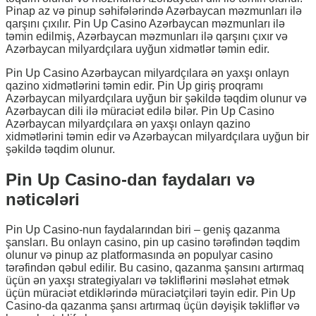
Pinap az və pinup səhifələrində Azərbaycan məzmunları ilə
qarşını çıxılır. Pin Up Casino Azərbaycan məzmunları ilə
təmin edilmiş, Azərbaycan məzmunları ilə qarşını çıxır və
Azərbaycan milyardçılara uyğun xidmətlər təmin edir.
Pin Up Casino Azərbaycan milyardçılara ən yaxşı onlayn
qazino xidmətlərini təmin edir. Pin Up giriş proqramı
Azərbaycan milyardçılara uyğun bir şəkildə təqdim olunur və
Azərbaycan dili ilə müraciət edilə bilər. Pin Up Casino
Azərbaycan milyardçılara ən yaxşı onlayn qazino
xidmətlərini təmin edir və Azərbaycan milyardçılara uyğun bir
şəkildə təqdim olunur.
Pin Up Casino-dan faydaları və
nəticələri
Pin Up Casino-nun faydalarından biri – geniş qazanma
şansları. Bu onlayn casino, pin up casino tərəfindən təqdim
olunur və pinup az platformasında ən populyar casino
tərəfindən qəbul edilir. Bu casino, qazanma şansını artırmaq
üçün ən yaxşı strategiyaları və təkliflərini məsləhət etmək
üçün müraciət etdiklərində müraciətçiləri təyin edir. Pin Up
Casino-da qazanma şansı artırmaq üçün dəyişik təkliflər və