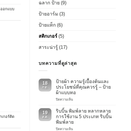
ฉลาก ป้าย
(9)
,
ออกแบบ
ป้ายอาร์ม
(3)
ป้ายแท็ก
(6)
สติกเกอร์
(5)
สาระน่ารู้
(17)
บทความที่ดูล่าสุด
ป้ายผ้า ความรู้เบื้องต้นและ
18
ประโยชน์ที่คุณควรรู้ – ป้าย
ก.ย.
ผ้าแบบทอ
บน
ปิดความเห็น
ป้าย
ผ้า
ริบบิ้น พิมพ์ลาย หลากหลาย
19
ความ
การใช้งาน 5 ประเภท ริบบิ้น
๊กเกอร์ติด
ส.ค.
รู้
พิมพ์ลาย
เบื้อง
บน
ปิดความเห็น
ต้น