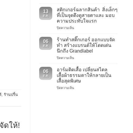
ริบบิ้น
และ
พิมพ์
ประโยชน์
สติกเกอร์ฉลากสินค้า สิ่งเล็กๆ
13
ลาย
ที่
ที่เป็นจุดดึงดูสายตาและ มอบ
ส.ค.
หลาก
คุณ
ความประทับใจแรก
หลาย
ควร
บน
ปิดความเห็น
การ
รู้
สติ
ใช้
–
ก
งาน
ป้าย
ร้านทำสติ๊กเกอร์ ออกแบบจัด
06
เกอร์
5
ผ้า
ทำ สร้างแบรนด์ให้โดดเด่น
ส.ค.
ฉลาก
ประเภท
แบบ
นึกถึง Grandlabel
สินค้า
ริบบิ้น
ทอ
บน
ปิดความเห็น
สิ่ง
พิมพ์
ร้าน
เล็กๆ
ลาย
ทำ
ที่
อาร์มติดเสื้อ เปลี่ยนสไตล
06
สติ๊กเกอร์
เป็น
เสื้อผ้าธรรมดาให้กลายเป็น
ส.ค.
ออกแบบ
จุด
เสื้อสุดพิเศษ
จัด
ดึง
บน
ปิดความเห็น
ทำ
ดู
อาร์ม
สร้าง
สายตา
์
,
ร้านปริ้น
ติด
แบรนด์
และ
เสื้อ
ให้
มอบ
เปลี่ยน
โดด
ความ
ส
เด่น
ประทับ
ไตล
นึกถึง
ใจ
ัดให้!
เสื้อผ้า
Grandlabel
แรก
ธรรมดา
ให้