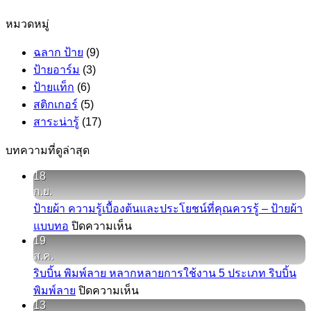
หมวดหมู่
ฉลาก ป้าย
(9)
ป้ายอาร์ม
(3)
ป้ายแท็ก
(6)
สติกเกอร์
(5)
สาระน่ารู้
(17)
บทความที่ดูล่าสุด
18
ก.ย.
ป้ายผ้า ความรู้เบื้องต้นและประโยชน์ที่คุณควรรู้ – ป้ายผ้า
บน
แบบทอ
ปิดความเห็น
19
ป้าย
ส.ค.
ผ้า
ริบบิ้น พิมพ์ลาย หลากหลายการใช้งาน 5 ประเภท ริบบิ้น
ความ
บน
พิมพ์ลาย
ปิดความเห็น
รู้
13
ริบบิ้น