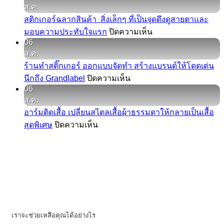
เบื้อง
ส.ค.
พิมพ์
ต้น
สติกเกอร์ฉลากสินค้า สิ่งเล็กๆ ที่เป็นจุดดึงดูสายตาและ
ลาย
และ
บน
มอบความประทับใจแรก
ปิดความเห็น
หลาก
ประโยชน์
06
สติ
หลาย
ที่
ส.ค.
ก
การ
คุณ
ร้านทำสติ๊กเกอร์ ออกแบบจัดทำ สร้างแบรนด์ให้โดดเด่น
เกอร์
ใช้
ควร
บน
นึกถึง Grandlabel
ปิดความเห็น
ฉลาก
งาน
รู้
06
ร้าน
สินค้า
5
–
ส.ค.
ทำ
ประเภท
สิ่ง
ป้าย
อาร์มติดเสื้อ เปลี่ยนสไตลเสื้อผ้าธรรมดาให้กลายเป็นเสื้อ
สติ๊กเกอร์
ริบบิ้น
เล็กๆ
ผ้า
บน
สุดพิเศษ
ปิดความเห็น
ออกแบบ
พิมพ์
ที่
แบบ
อาร์ม
จัด
ลาย
เป็น
ทอ
ติด
ทำ
จุด
เสื้อ
สร้าง
ดึง
เปลี่ยน
แบรนด์
ดู
ส
ให้
สายตา
ไตล
โดด
และ
เสื้อผ้า
เด่น
เราจะช่วยเหลือคุณได้อย่างไร
มอบ