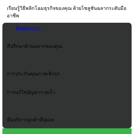
ธรรมดา
นึกถึง
ความ
ให้
เรียนรู้วิธีพลิกโฉมธุรกิจของคุณ ด้วยโซลูชันฉลากระดับมือ
Grandlabel
ประทับ
กลาย
อาชีพ
ใจ
เป็น
แรก
ติดต่อหาเรา
เสื้อ
สุด
พิเศษ
ที่ปรึกษาด้านฉลากของคุณ
การประกันคุณภาพเชิงรุก
การแก้ไขปัญหารวดเร็ว
ทีมบริการลูกค้าที่ทุ่มเท