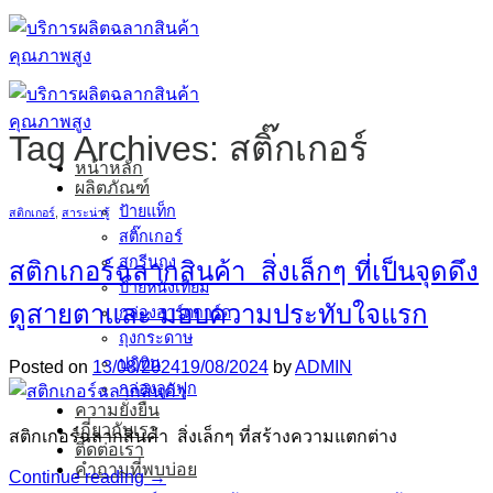
ข้าม
ไป
ยัง
เนื้อหา
Tag Archives:
สติ๊กเกอร์
หน้าหลัก
ผลิตภัณฑ์
ป้ายแท็ก
สติกเกอร์
,
สาระน่ารู้
สติ๊กเกอร์
สกรีนถุง
สติกเกอร์ฉลากสินค้า สิ่งเล็กๆ ที่เป็นจุดดึง
ป้ายหนังเทียม
ดูสายตาและ มอบความประทับใจแรก
กล่องอาร์ตการ์ด
ถุงกระดาษ
ปฎิทิน
Posted on
13/08/2024
19/08/2024
by
ADMIN
กล่องลูกฟูก
ความยั่งยืน
เกี่ยวกับเรา
สติกเกอร์ฉลากสินค้า สิ่งเล็กๆ ที่สร้างความแตกต่าง
ติดต่อเรา
คำถามที่พบบ่อย
Continue reading
→