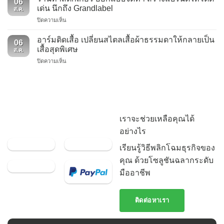
06
เกอร์
งาน
เด่น นึกถึง Grandlabel
–
ส.ค.
ฉลาก
5
ป้าย
บน
ปิดความเห็น
สินค้า
ประเภท
ผ้า
ร้าน
สิ่ง
ริบบิ้น
แบบ
ทำ
เล็กๆ
อาร์มติดเสื้อ เปลี่ยนสไตลเสื้อผ้าธรรมดาให้กลายเป็น
พิมพ์
ทอ
06
สติ๊กเกอร์
ที่
เสื้อสุดพิเศษ
ลาย
ส.ค.
ออกแบบ
เป็น
บน
ปิดความเห็น
จัด
จุด
อาร์ม
ทำ
ดึง
ติด
สร้าง
ดู
เสื้อ
แบรนด์
สายตา
เปลี่ยน
ให้
และ
ส
โดด
มอบ
ไตล
เด่น
ความ
เราจะช่วยเหลือคุณได้
เสื้อผ้า
นึกถึง
ประทับ
ธรรมดา
Grandlabel
อย่างไร
ใจ
ให้
แรก
กลาย
เรียนรู้วิธีพลิกโฉมธุรกิจของ
เป็น
คุณ ด้วยโซลูชันฉลากระดับ
เสื้อ
สุด
มืออาชีพ
พิเศษ
ติดต่อหาเรา