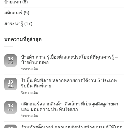
ป้ายแท็ก
(6)
สติกเกอร์
(5)
สาระน่ารู้
(17)
บทความที่ดูล่าสุด
ป้ายผ้า ความรู้เบื้องต้นและประโยชน์ที่คุณควรรู้ –
18
ป้ายผ้าแบบทอ
ก.ย.
บน
ปิดความเห็น
ป้าย
ผ้า
ริบบิ้น พิมพ์ลาย หลากหลายการใช้งาน 5 ประเภท
19
ความ
ริบบิ้น พิมพ์ลาย
ส.ค.
รู้
บน
ปิดความเห็น
เบื้อง
ริบบิ้น
ต้น
พิมพ์
และ
สติกเกอร์ฉลากสินค้า สิ่งเล็กๆ ที่เป็นจุดดึงดูสายตา
13
ลาย
ประโยชน์
และ มอบความประทับใจแรก
ส.ค.
หลาก
ที่
บน
ปิดความเห็น
หลาย
คุณ
สติ
การ
ควร
ก
ใช้
ร้านทำสติ๊กเกอร์ ออกแบบจัดทำ สร้างแบรนด์ให้โดด
รู้