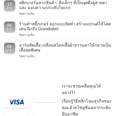
พิมพ์
และ
สติกเกอร์ฉลากสินค้า สิ่งเล็กๆ ที่เป็นจุดดึงดูสายตา
13
ลาย
ประโยชน์
และ มอบความประทับใจแรก
ส.ค.
หลาก
ที่
บน
ปิดความเห็น
หลาย
คุณ
สติ
การ
ควร
ก
ใช้
ร้านทำสติ๊กเกอร์ ออกแบบจัดทำ สร้างแบรนด์ให้โดด
รู้
06
เกอร์
งาน
เด่น นึกถึง Grandlabel
–
ส.ค.
ฉลาก
5
ป้าย
บน
ปิดความเห็น
สินค้า
ประเภท
ผ้า
ร้าน
สิ่ง
ริบบิ้น
แบบ
ทำ
เล็กๆ
อาร์มติดเสื้อ เปลี่ยนสไตลเสื้อผ้าธรรมดาให้กลายเป็น
พิมพ์
ทอ
06
สติ๊กเกอร์
ที่
เสื้อสุดพิเศษ
ลาย
ส.ค.
ออกแบบ
เป็น
บน
ปิดความเห็น
จัด
จุด
อาร์ม
ทำ
ดึง
ติด
สร้าง
ดู
เสื้อ
แบรนด์
สายตา
เปลี่ยน
ให้
และ
ส
โดด
มอบ
ไตล
เด่น
ความ
เราจะช่วยเหลือคุณได้
เสื้อผ้า
นึกถึง
ประทับ
ธรรมดา
Grandlabel
อย่างไร
ใจ
ให้
แรก
กลาย
เรียนรู้วิธีพลิกโฉมธุรกิจของ
เป็น
คุณ ด้วยโซลูชันฉลากระดับ
เสื้อ
สุด
มืออาชีพ