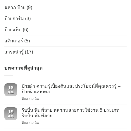
ฉลาก ป้าย
(9)
ป้ายอาร์ม
(3)
ป้ายแท็ก
(6)
สติกเกอร์
(5)
สาระน่ารู้
(17)
บทความที่ดูล่าสุด
ป้ายผ้า ความรู้เบื้องต้นและประโยชน์ที่คุณควรรู้ –
18
ป้ายผ้าแบบทอ
ก.ย.
บน
ปิดความเห็น
ป้าย
ผ้า
ริบบิ้น พิมพ์ลาย หลากหลายการใช้งาน 5 ประเภท
19
ความ
ริบบิ้น พิมพ์ลาย
ส.ค.
รู้
บน
ปิดความเห็น
เบื้อง
ริบบิ้น
ต้น